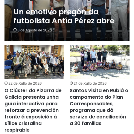
Un emotivo pregón da
futbolista Antía Pérez abre
en Verín a XIX Feira do Viño
8 de Agosto de 2026
de Monterrei, con 19 adegas
22 de Xullo de 2026
21 de Xullo de 2026
O Clúster da Pizarra de
Santos visita en Rubiá o
Galicia presenta unha
campamento do Plan
guía interactiva para
Corresponsables,
reforzar a prevención
programa que dá
fronte á exposición á
servizo de conciliación
sílice cristalina
a 30 familias
respirable