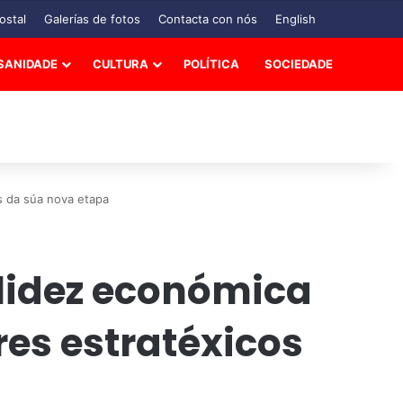
ostal
Galerías de fotos
Contacta con nós
English
SANIDADE
CULTURA
POLÍTICA
SOCIEDADE
s da súa nova etapa
olidez económica
res estratéxicos