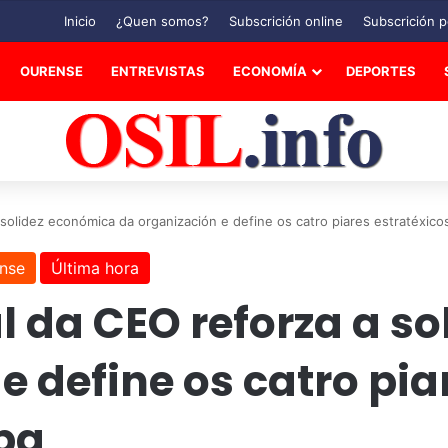
Inicio
¿Quen somos?
Subscrición online
Subscrición p
OURENSE
ENTREVISTAS
ECONOMÍA
DEPORTES
solidez económica da organización e define os catro piares estratéxico
nse
Última hora
l da CEO reforza a s
e define os catro pia
pa