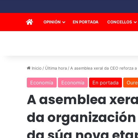
INICIO
OPINIÓN
EN PORTADA
CONCELLOS
Inicio
/
Última hora
/
A asemblea xeral da CEO reforza a 
Economía
Economía
En portada
Oure
A asemblea xera
da organización 
da súa nova eta