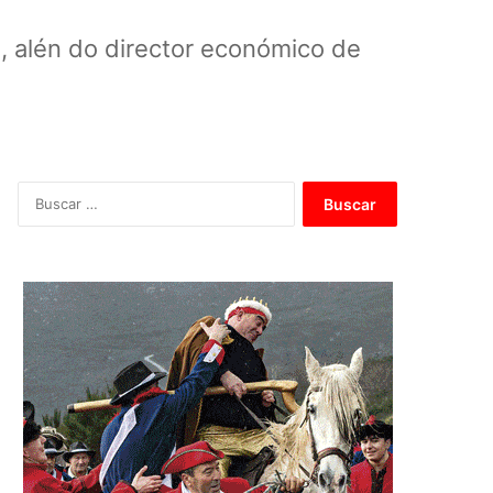
s, alén do director económico de
B
u
s
c
a
r
: