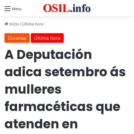
Menu
Inicio
/
Última hora
Ourense
Última hora
A Deputación
adica setembro ás
mulleres
farmacéticas que
atenden en