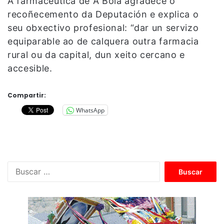
A farmacéutica de A Bola agradece o
recoñecemento da Deputación e explica o
seu obxectivo profesional: “dar un servizo
equiparable ao de calquera outra farmacia
rural ou da capital, dun xeito cercano e
accesible.
Compartir:
WhatsApp
B
u
s
c
a
r