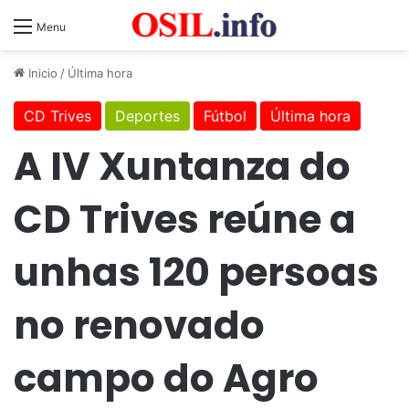
Menu
Inicio
/
Última hora
CD Trives
Deportes
Fútbol
Última hora
A IV Xuntanza do
CD Trives reúne a
unhas 120 persoas
no renovado
campo do Agro