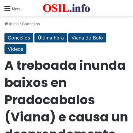
Menu
Inicio
/
Concellos
Concellos
Última hora
Viana do Bolo
Vídeos
A treboada inunda
baixos en
Pradocabalos
(Viana) e causa un