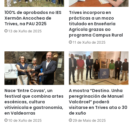
100% de aprobados no IES
Trives incorpora en
Xermán Ancochea de
prácticas a un mozo
Trives, na PAU 2025
titulado en Enxeñaría
Agrícola grazas ao
13 de Xuño de 2025
programa Campus Rural
11 de Xuño de 2025
Nace ‘Entre Covas’, un
A mostra “Destino. Unha
festival que combina artes
peregrinación de Manuel
escénicas, cultura
Valcárcel” poderá
vitivinícola e gastronomía,
visitarse en Trives ata o 30
en Valdeorras
de xuño
10 de Xuño de 2025
29 de Maio de 2025