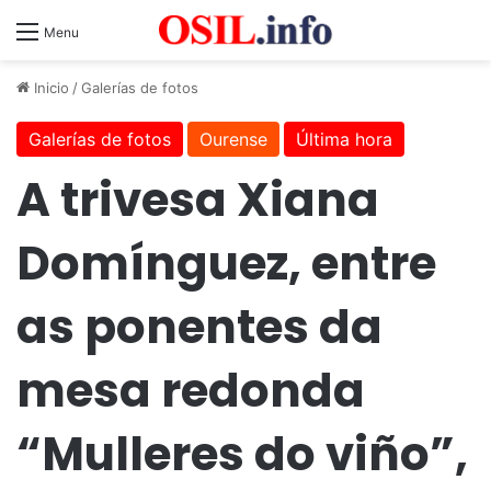
Menu
Inicio
/
Galerías de fotos
Galerías de fotos
Ourense
Última hora
A trivesa Xiana
Domínguez, entre
as ponentes da
mesa redonda
“Mulleres do viño”,