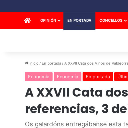
INICIO
OPINIÓN
EN PORTADA
CONCELLOS
Inicio
/
En portada
/
A XXVII Cata dos Viños de Valdeorr
Economía
Economía
En portada
Últi
A XXVII Cata dos
referencias, 3 d
Os galardóns entregábanse esta ta