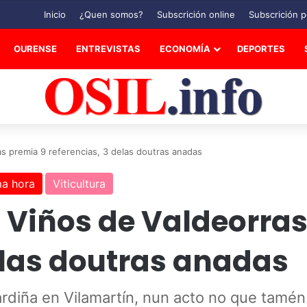
Inicio
¿Quen somos?
Subscrición online
Subscrición p
OURENSE
ENTREVISTAS
ECONOMÍA
DEPORTES
as premia 9 referencias, 3 delas doutras anadas
ma hora
Viticultura
 Viños de Valdeorra
elas doutras anadas
rdiña en Vilamartín, nun acto no que tamén