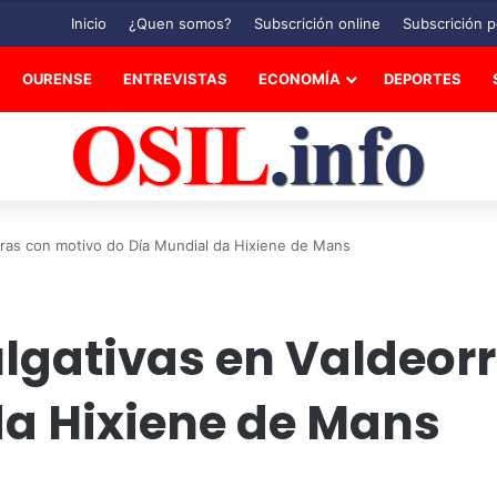
Inicio
¿Quen somos?
Subscrición online
Subscrición p
OURENSE
ENTREVISTAS
ECONOMÍA
DEPORTES
rras con motivo do Día Mundial da Hixiene de Mans
ulgativas en Valdeor
da Hixiene de Mans