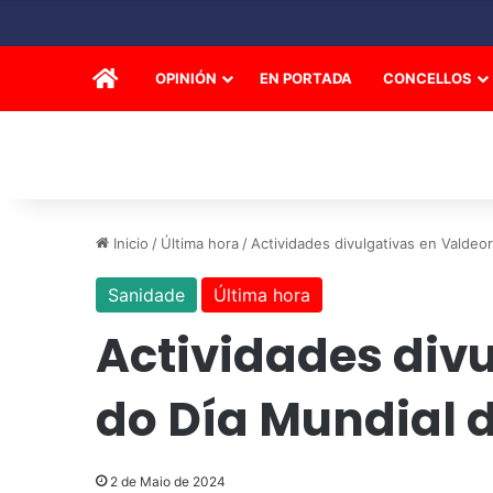
INICIO
OPINIÓN
EN PORTADA
CONCELLOS
Inicio
/
Última hora
/
Actividades divulgativas en Valdeo
Sanidade
Última hora
Actividades div
do Día Mundial 
2 de Maio de 2024