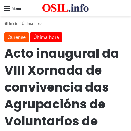
Menu
Inicio
/
Última hora
Ourense
Última hora
Acto inaugural da
VIII Xornada de
convivencia das
Agrupacións de
Voluntarios de