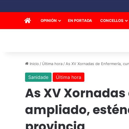
INICIO
OPINIÓN
EN PORTADA
CONCELLOS
Inicio
/
Última hora
/
As XV Xornadas de Enfermería, cun
Sanidade
Última hora
As XV Xornadas 
ampliado, esténd
provincia