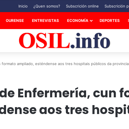
Inicio
¿Quen somos?
Subscrición online
Subscrición p
OURENSE
ENTREVISTAS
ECONOMÍA
DEPORTES
 formato ampliado, esténdense aos tres hospitais públicos da provincia
de Enfermería, cun 
ense aos tres hospi