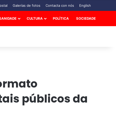
ostal
Galerías de fotos
Contacta con nós
English
SANIDADE
CULTURA
POLÍTICA
SOCIEDADE
formato
tais públicos da