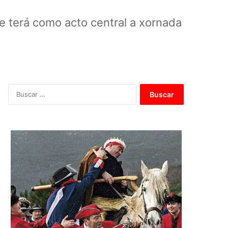
 terá como acto central a xornada
B
u
s
c
a
r
: