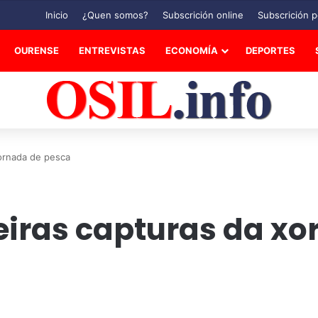
Inicio
¿Quen somos?
Subscrición online
Subscrición p
OURENSE
ENTREVISTAS
ECONOMÍA
DEPORTES
ornada de pesca
iras capturas da xo