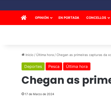
INICIO
OPINIÓN
EN PORTADA
CONCELLOS
Inicio
/
Última hora
/
Chegan as primeiras capturas da x
Deportes
Pesca
Última hora
Chegan as prime
17 de Marzo de 2024