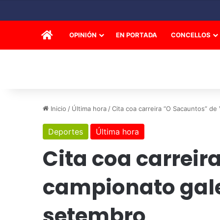
INICIO
OPINIÓN
EN PORTADA
CONCELLOS
Inicio
/
Última hora
/
Cita coa carreira “O Sacauntos” de
Deportes
Última hora
Cita coa carreir
campionato galeg
setembro