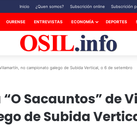
Inicio
¿Quen somos?
Subscrición online
Subscrición p
OURENSE
ENTREVISTAS
ECONOMÍA
DEPORTES
 Vilamartín, no campionato galego de Subida Vertical, o 6 de setembro
a “O Sacauntos” de V
o de Subida Vertical