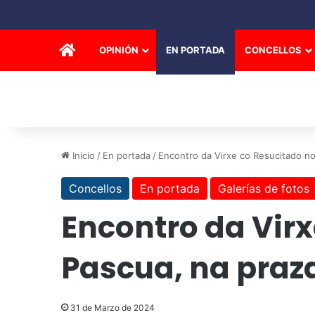
INICIO
OPINIÓN
EN PORTADA
CONCELLOS
Inicio
/
En portada
/
Encontro da Virxe co Resucitado n
Concellos
En portada
Galerías de fotos
Encontro da Vir
Pascua, na praza
31 de Marzo de 2024