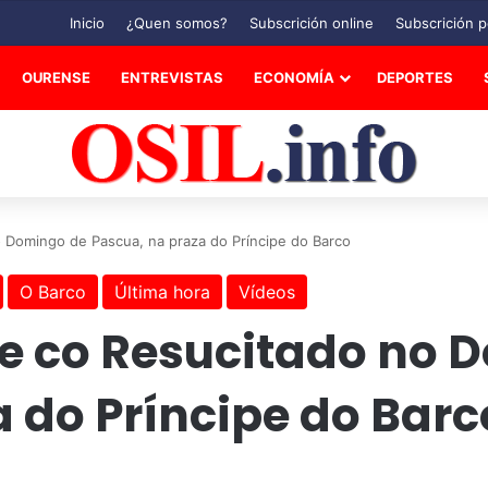
Inicio
¿Quen somos?
Subscrición online
Subscrición p
OURENSE
ENTREVISTAS
ECONOMÍA
DEPORTES
o Domingo de Pascua, na praza do Príncipe do Barco
O Barco
Última hora
Vídeos
xe co Resucitado no 
 do Príncipe do Barc