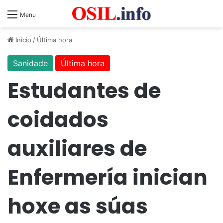
Menu
Inicio
/
Última hora
Sanidade
Última hora
Estudantes de
coidados
auxiliares de
Enfermería inician
hoxe as súas