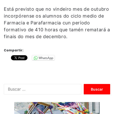
Está previsto que no vindeiro mes de outubro
incorpórense os alumnos do ciclo medio de
Farmacia e Parafarmacia cun período
formativo de 410 horas que tamén rematará a
finais do mes de decembro.
Compartir:
WhatsApp
B
u
s
c
a
r