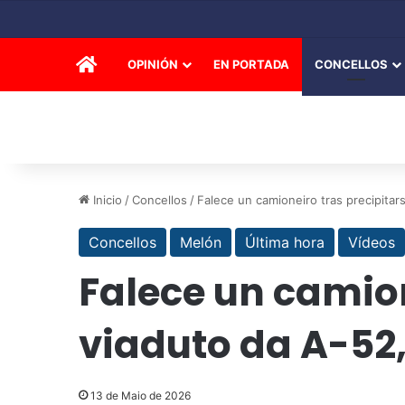
INICIO
OPINIÓN
EN PORTADA
CONCELLOS
Inicio
/
Concellos
/
Falece un camioneiro tras precipita
Concellos
Melón
Última hora
Vídeos
Falece un camion
viaduto da A-52
13 de Maio de 2026