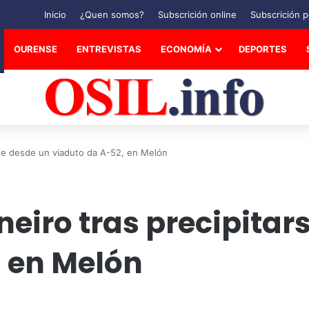
Inicio
¿Quen somos?
Subscrición online
Subscrición p
OURENSE
ENTREVISTAS
ECONOMÍA
DEPORTES
rse desde un viaduto da A-52, en Melón
eiro tras precipitar
, en Melón