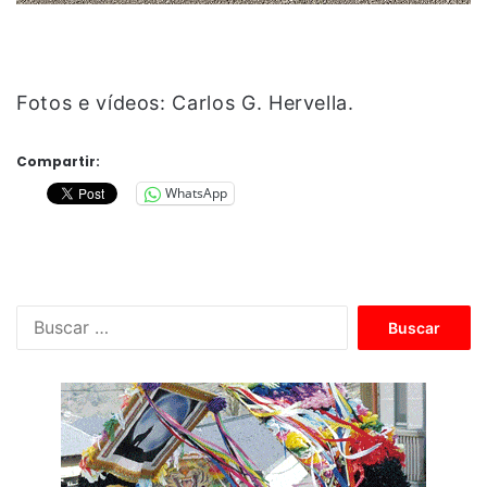
Fotos e vídeos: Carlos G. Hervella.
Compartir:
WhatsApp
B
u
s
c
a
r
: