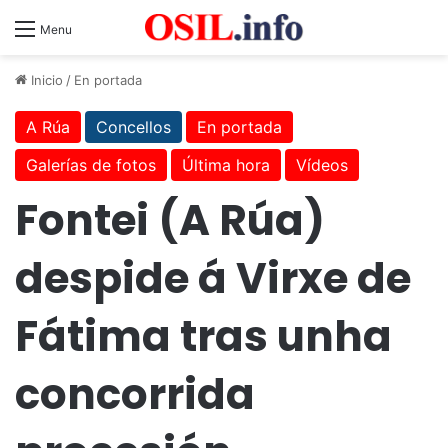
Menu
Inicio
/
En portada
A Rúa
Concellos
En portada
Galerías de fotos
Última hora
Vídeos
Fontei (A Rúa)
despide á Virxe de
Fátima tras unha
concorrida