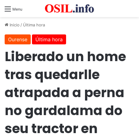
Menu
Inicio
/
Última hora
Ourense
Última hora
Liberado un home
tras quedarlle
atrapada a perna
no gardalama do
seu tractor en