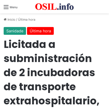
Menu
Inicio
/
Última hora
Sanidade
Última hora
Licitada a
subministración
de 2 incubadoras
de transporte
extrahospitalario,