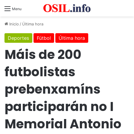
Menu
Inicio
/
Última hora
Deportes
Fútbol
Última hora
Máis de 200
futbolistas
prebenxamíns
participarán no I
Memorial Antonio