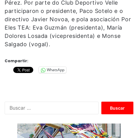
Pérez. Por parte do Club Deportivo Velle
participaron o presidente, Paco Sotelo e o
directivo Javier Novoa, e pola asociación Por
Eles TEA: Eva Guzmán (presidenta), María
Dolores Losada (vicepresidenta) e Monse
Salgado (vogal).
Compartir:
WhatsApp
B
u
s
c
a
r