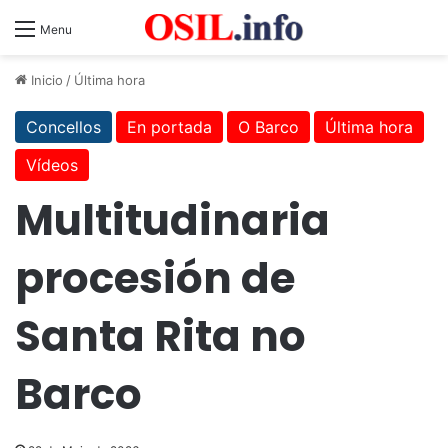
Menu
Inicio
/
Última hora
Concellos
En portada
O Barco
Última hora
Vídeos
Multitudinaria
procesión de
Santa Rita no
Barco