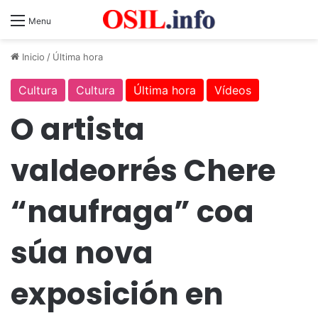
Menu
Inicio
/
Última hora
Cultura
Cultura
Última hora
Vídeos
O artista
valdeorrés Chere
“naufraga” coa
súa nova
exposición en