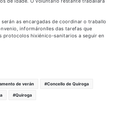
os de idade. O voluntario restante traballará
 serán as encargadas de coordinar o traballo
onvenio, informáronlles das tarefas que
protocolos hixiénico-sanitarios a seguir en
amento de verán
Concello de Quiroga
ca
Quiroga