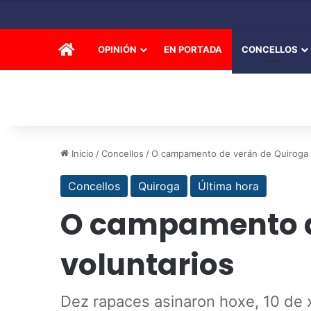
INICIO
OPINIÓN
EN PORTADA
CONCELLOS
Inicio
/
Concellos
/
O campamento de verán de Quiroga x
Concellos
Quiroga
Última hora
O campamento de
voluntarios
Dez rapaces asinaron hoxe, 10 de x