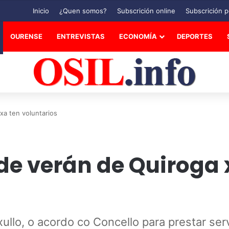
Inicio
¿Quen somos?
Subscrición online
Subscrición p
OURENSE
ENTREVISTAS
ECONOMÍA
DEPORTES
a ten voluntarios
 verán de Quiroga 
ullo, o acordo co Concello para prestar se