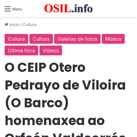
Menu
Inicio
/
Cultura
Cultura
Cultura
Galerías de fotos
Música
Última hora
Vídeos
O CEIP Otero
Pedrayo de Viloira
(O Barco)
homenaxea ao