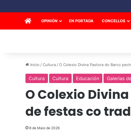
INICIO
OPINIÓN
EN PORTADA
CONCELLOS
Inicio
/
Cultura
/
O Colexio Divina Pastora do Barco pecha
Cultura
Cultura
Educación
Galerías d
O Colexio Divin
de festas co trad
8 de Maio de 2026