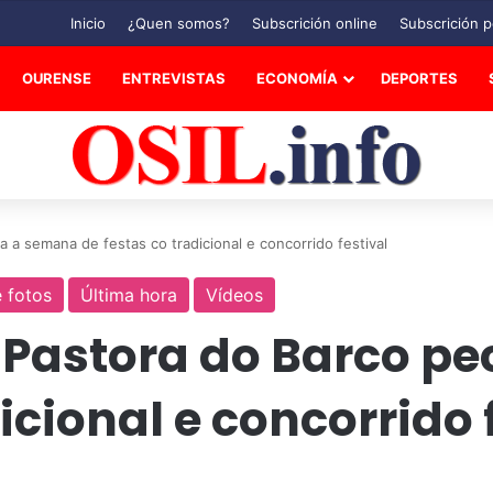
Inicio
¿Quen somos?
Subscrición online
Subscrición p
OURENSE
ENTREVISTAS
ECONOMÍA
DEPORTES
 a semana de festas co tradicional e concorrido festival
e fotos
Última hora
Vídeos
a Pastora do Barco p
icional e concorrido 