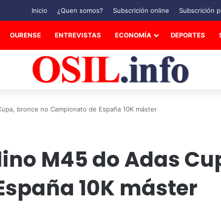
Inicio
¿Quen somos?
Subscrición online
Subscrición p
OURENSE
ENTREVISTAS
ECONOMÍA
DEPORTES
Cupa, bronce no Campionato de España 10K máster
ino M45 do Adas Cup
España 10K máster