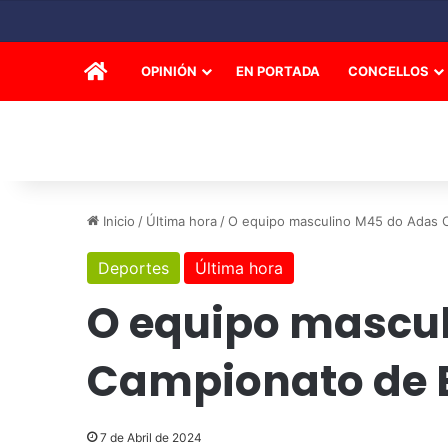
INICIO
OPINIÓN
EN PORTADA
CONCELLOS
Inicio
/
Última hora
/
O equipo masculino M45 do Adas 
Deportes
Última hora
O equipo mascul
Campionato de 
7 de Abril de 2024