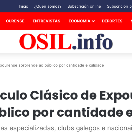
Inicio
¿Quen somos?
Subscrición online
Subscrición p
OURENSE
ENTREVISTAS
ECONOMÍA
DEPORTES
xpourense sorprende ao público por cantidade e calidade
ículo Clásico de Exp
lico por cantidade 
as especializadas, clubs galegos e nacionai