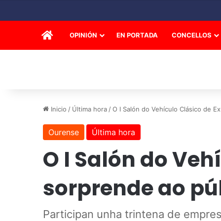
INICIO
OPINIÓN
EN PORTADA
CONCELLOS
Inicio
/
Última hora
/
O I Salón do Vehículo Clásico de E
Ourense
Última hora
O I Salón do Veh
sorprende ao púb
Participan unha trintena de empres