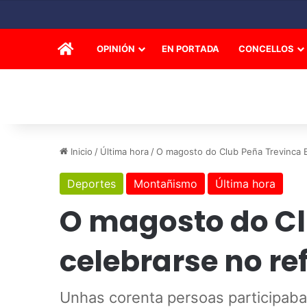
INICIO
OPINIÓN
EN PORTADA
CONCELLOS
Inicio
/
Última hora
/
O magosto do Club Peña Trevinca B
Deportes
Montañismo
Última hora
O magosto do Cl
celebrarse no re
Unhas corenta persoas participaba