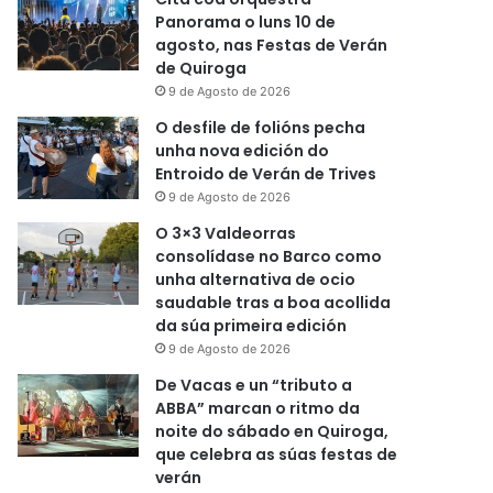
Panorama o luns 10 de
agosto, nas Festas de Verán
de Quiroga
9 de Agosto de 2026
O desfile de folións pecha
unha nova edición do
Entroido de Verán de Trives
9 de Agosto de 2026
O 3×3 Valdeorras
consolídase no Barco como
unha alternativa de ocio
saudable tras a boa acollida
da súa primeira edición
9 de Agosto de 2026
De Vacas e un “tributo a
ABBA” marcan o ritmo da
noite do sábado en Quiroga,
que celebra as súas festas de
verán