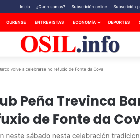
Inicio
¿Quen somos?
Subscrición online
Subscrición p
OURENSE
ENTREVISTAS
ECONOMÍA
DEPORTES
arco volve a celebrarse no refuxio de Fonte da Cova
ub Peña Trevinca Bar
fuxio de Fonte da Co
n neste sábado nesta celebración tradicion