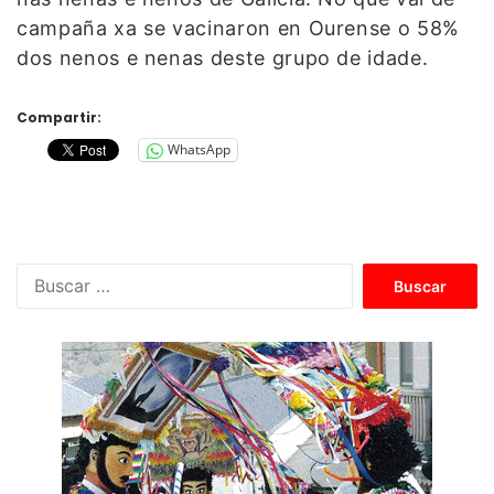
campaña xa se vacinaron en Ourense o 58%
dos nenos e nenas deste grupo de idade.
Compartir:
WhatsApp
B
u
s
c
a
r
: