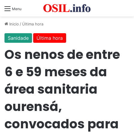
Menu
Inicio
/
Última hora
Sanidade
Última hora
Os nenos de entre
6 e 59 meses da
área sanitaria
ourensá,
convocados para