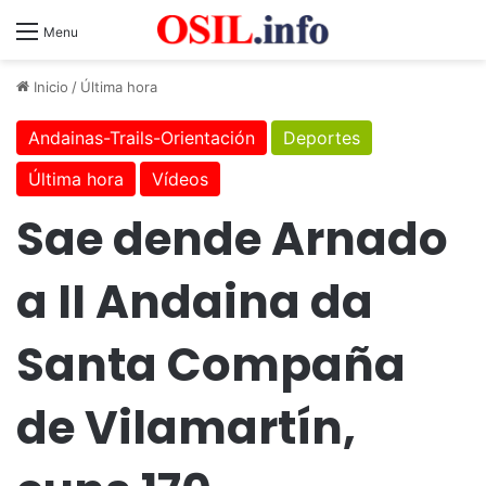
Menu
Inicio
/
Última hora
Andainas-Trails-Orientación
Deportes
Última hora
Vídeos
Sae dende Arnado
a II Andaina da
Santa Compaña
de Vilamartín,