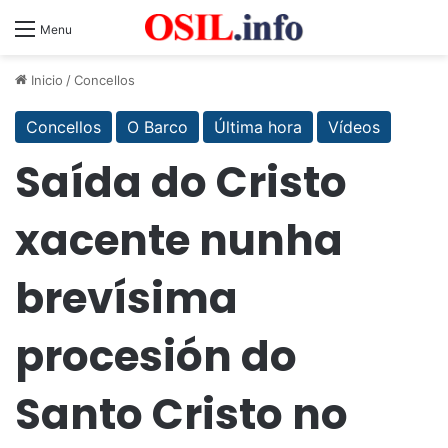
Menu
Inicio
/
Concellos
Concellos
O Barco
Última hora
Vídeos
Saída do Cristo
xacente nunha
brevísima
procesión do
Santo Cristo no