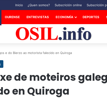
Inicio
¿Quen somos?
Subscrición online
Subscrición p
OURENSE
ENTREVISTAS
ECONOMÍA
DEPORTES
s e do Bierzo ao motorista falecido en Quiroga
s
e de moteiros galego
do en Quiroga