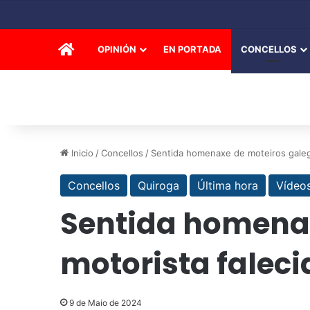
INICIO
OPINIÓN
EN PORTADA
CONCELLOS
Inicio
/
Concellos
/
Sentida homenaxe de moteiros galego
Concellos
Quiroga
Última hora
Vídeo
Sentida homenax
motorista faleci
9 de Maio de 2024