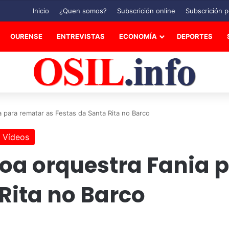
Inicio
¿Quen somos?
Subscrición online
Subscrición p
OURENSE
ENTREVISTAS
ECONOMÍA
DEPORTES
a para rematar as Festas da Santa Rita no Barco
Vídeos
coa orquestra Fania 
Rita no Barco