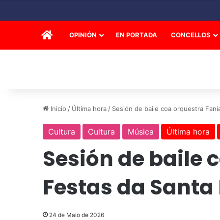
INICIO
OPINIÓN
EN PORTADA
CONCELLOS
Inicio
/
Última hora
/
Sesión de baile coa orquestra Fani
Cultura
Cultura
Música
Última hora
Sesión de baile 
Festas da Santa 
24 de Maio de 2026