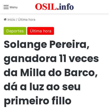
Menu
Inicio
/
Última hora
Deportes
Última hora
Solange Pereira,
ganadora 11 veces
da Milla do Barco,
dá a luz ao seu
primeiro fillo