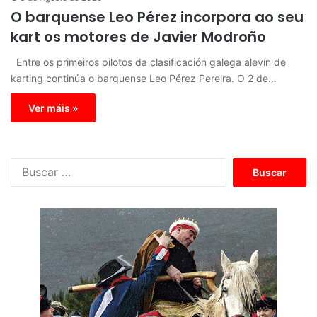
O barquense Leo Pérez incorpora ao seu
kart os motores de Javier Modroño
Entre os primeiros pilotos da clasificación galega alevín de
karting continúa o barquense Leo Pérez Pereira. O 2 de…
Ver máis »
B
u
s
c
a
r
: