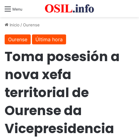
Menu
Inicio
/
Ourense
Ourense
Última hora
Toma posesión a
nova xefa
territorial de
Ourense da
Vicepresidencia