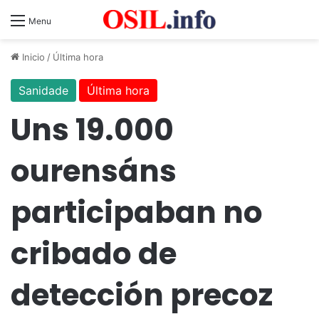
Menu
Inicio
/
Última hora
Sanidade
Última hora
Uns 19.000
ourensáns
participaban no
cribado de
detección precoz