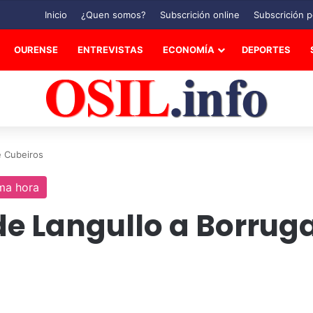
Inicio
¿Quen somos?
Subscrición online
Subscrición p
OURENSE
ENTREVISTAS
ECONOMÍA
DEPORTES
e Cubeiros
ma hora
 de Langullo a Borrug