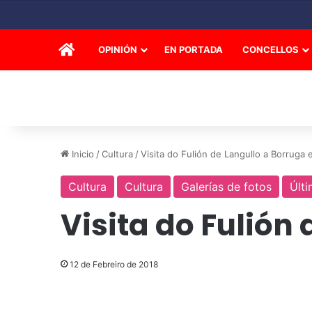
INICIO
OPINIÓN
EN PORTADA
CONCELLOS
Inicio
/
Cultura
/
Visita do Fulión de Langullo a Borruga 
Cultura
Cultura
Galerías de fotos
Últi
Visita do Fulión
12 de Febreiro de 2018