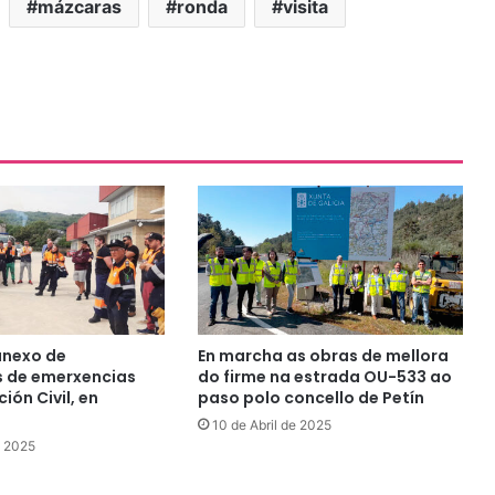
mázcaras
ronda
visita
anexo de
En marcha as obras de mellora
 de emerxencias
do firme na estrada OU-533 ao
ión Civil, en
paso polo concello de Petín
10 de Abril de 2025
e 2025