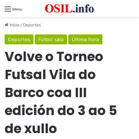
Menu
Inicio
/
Deportes
Deportes
Fútbol sala
Última hora
Volve o Torneo
Futsal Vila do
Barco coa III
edición do 3 ao 5
de xullo