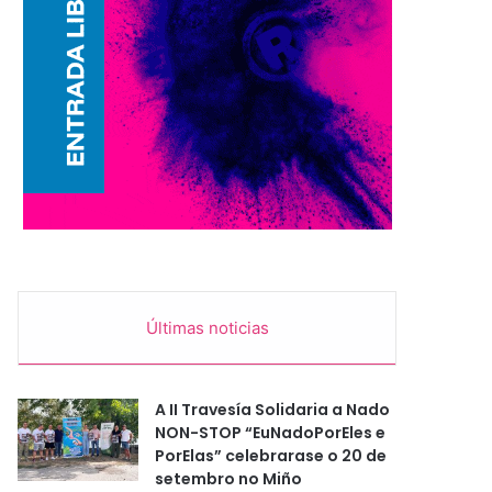
Últimas noticias
A II Travesía Solidaria a Nado
NON-STOP “EuNadoPorEles e
PorElas” celebrarase o 20 de
setembro no Miño