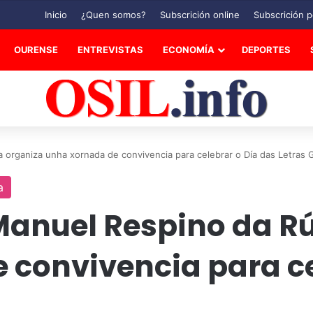
Inicio
¿Quen somos?
Subscrición online
Subscrición p
OURENSE
ENTREVISTAS
ECONOMÍA
DEPORTES
organiza unha xornada de convivencia para celebrar o Día das Letras 
a
Manuel Respino da R
 convivencia para ce