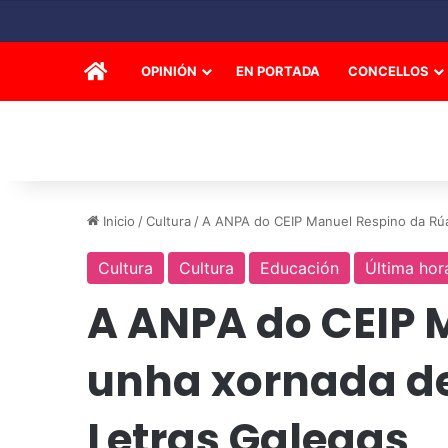
INICIO
OPINIÓN
EN PORTADA
CONCELLOS
Inicio
/
Cultura
/
A ANPA do CEIP Manuel Respino da Rúa 
Cultura
Cultura
Educación
Última hor
A ANPA do CEIP 
unha xornada de
Letras Galegas