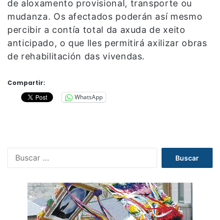
de aloxamento provisional, transporte ou
mudanza. Os afectados poderán así mesmo
percibir a contía total da axuda de xeito
anticipado, o que lles permitirá axilizar obras
de rehabilitación das vivendas.
Compartir:
WhatsApp
B
u
s
c
a
r
: