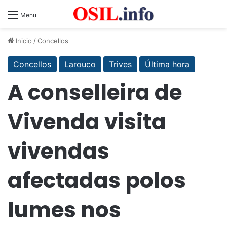
Menu
Inicio
/
Concellos
Concellos
Larouco
Trives
Última hora
A conselleira de
Vivenda visita
vivendas
afectadas polos
lumes nos