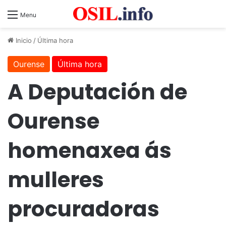
Menu
Inicio
/
Última hora
Ourense
Última hora
A Deputación de
Ourense
homenaxea ás
mulleres
procuradoras