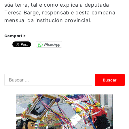
súa terra, tal e como explica a deputada
Teresa Barge, responsable desta campaña
mensual da institución provincial.
Compartir:
WhatsApp
B
u
s
c
a
r
: