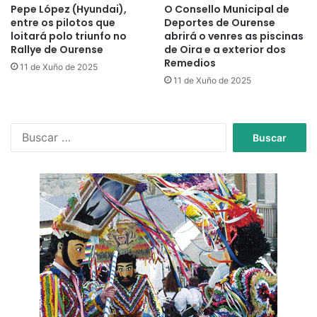
Pepe López (Hyundai),
O Consello Municipal de
entre os pilotos que
Deportes de Ourense
loitará polo triunfo no
abrirá o venres as piscinas
Rallye de Ourense
de Oira e a exterior dos
Remedios
11 de Xuño de 2025
11 de Xuño de 2025
B
u
s
c
a
r
: