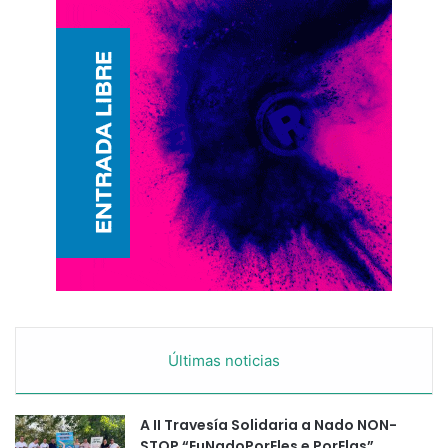
Últimas noticias
A II Travesía Solidaria a Nado NON-
STOP “EuNadoPorEles e PorElas”