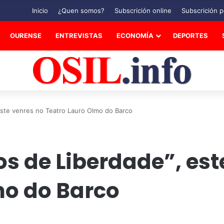
Inicio
¿Quen somos?
Subscrición online
Subscrición p
OURENSE
ENTREVISTAS
ECONOMÍA
DEPORTES
 este venres no Teatro Lauro Olmo do Barco
ios de Liberdade”, es
mo do Barco