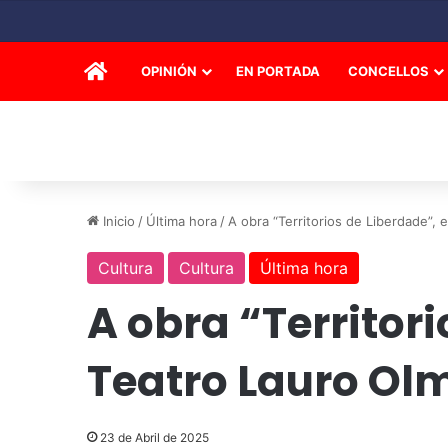
INICIO
OPINIÓN
EN PORTADA
CONCELLOS
Inicio
/
Última hora
/
A obra “Territorios de Liberdade”,
Cultura
Cultura
Última hora
A obra “Territor
Teatro Lauro Ol
23 de Abril de 2025