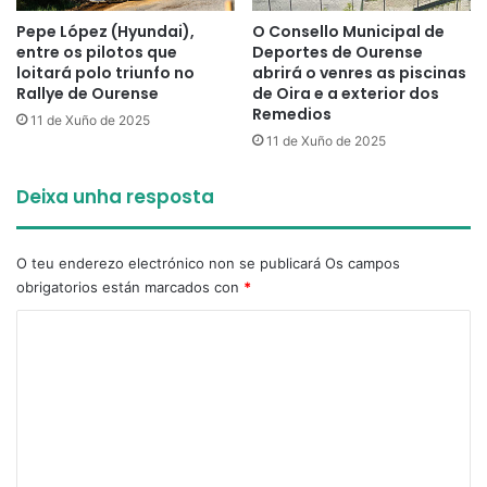
Pepe López (Hyundai),
O Consello Municipal de
entre os pilotos que
Deportes de Ourense
loitará polo triunfo no
abrirá o venres as piscinas
Rallye de Ourense
de Oira e a exterior dos
Remedios
11 de Xuño de 2025
11 de Xuño de 2025
Deixa unha resposta
O teu enderezo electrónico non se publicará
Os campos
obrigatorios están marcados con
*
C
o
m
e
n