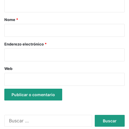
t
a
r
Nome
*
i
o
*
Enderezo electrónico
*
Web
B
u