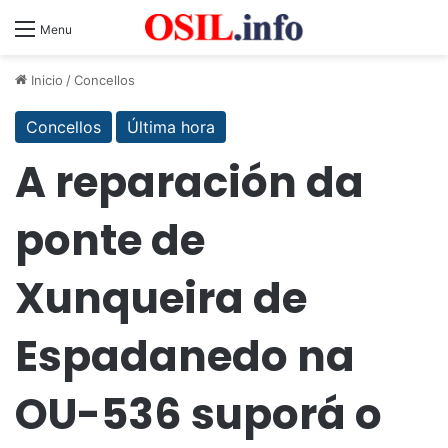
Menu
Inicio
/
Concellos
Concellos
Última hora
A reparación da
ponte de
Xunqueira de
Espadanedo na
OU-536 suporá o