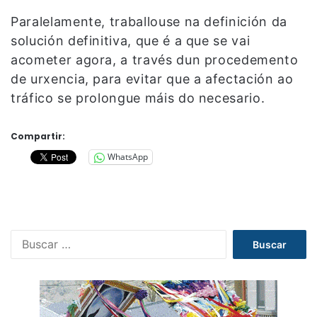
Paralelamente, traballouse na definición da
solución definitiva, que é a que se vai
acometer agora, a través dun procedemento
de urxencia, para evitar que a afectación ao
tráfico se prolongue máis do necesario.
Compartir:
WhatsApp
B
u
s
c
a
r