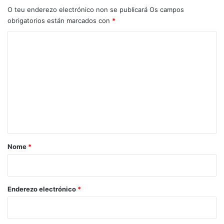
O teu enderezo electrónico non se publicará
Os campos
obrigatorios están marcados con
*
C
o
m
e
n
t
a
r
Nome
*
i
o
*
Enderezo electrónico
*