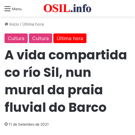
Menu
Inicio
/
Última hora
Cultura
Cultura
Última hora
A vida compartida
co río Sil, nun
mural da praia
fluvial do Barco
11 de Setembro de 2021