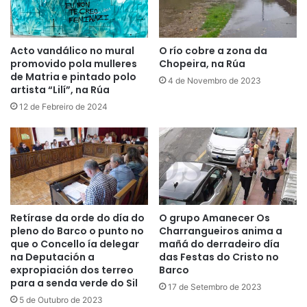
Acto vandálico no mural
O río cobre a zona da
promovido pola mulleres
Chopeira, na Rúa
de Matria e pintado polo
4 de Novembro de 2023
artista “Lilí”, na Rúa
12 de Febreiro de 2024
Retírase da orde do día do
O grupo Amanecer Os
pleno do Barco o punto no
Charrangueiros anima a
que o Concello ía delegar
mañá do derradeiro día
na Deputación a
das Festas do Cristo no
expropiación dos terreo
Barco
para a senda verde do Sil
17 de Setembro de 2023
5 de Outubro de 2023