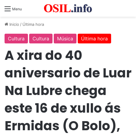
Menu
Inicio
/
Última hora
Cultura
Cultura
Música
Última hora
A xira do 40
aniversario de Luar
Na Lubre chega
este 16 de xullo ás
Ermidas (O Bolo),