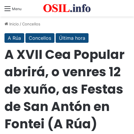
Menu
Inicio
/
Concellos
A Rúa
Concellos
Última hora
A XVII Cea Popular
abrirá, o venres 12
de xuño, as Festas
de San Antón en
Fontei (A Rúa)