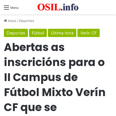
Menu
Inicio
/
Deportes
Deportes
Fútbol
Última hora
Verín CF
Abertas as
inscricións para o
II Campus de
Fútbol Mixto Verín
CF que se